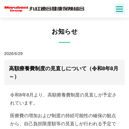
Skip
to
content
お知らせ
2026/6/29
高額療養費制度の見直しについて（令和8年8月
～）
令和8年8月より、高額療養費制度の見直しが予定さ
れています。
医療費の増加および制度の持続可能性の確保の観点
から、自己負担限度額等の見直しが行われる予定で