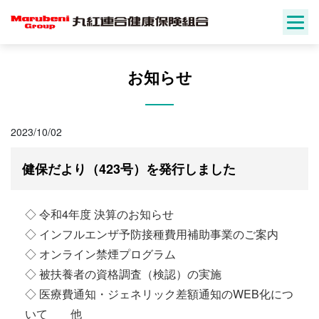
Skip
to
content
お知らせ
2023/10/02
健保だより（423号）を発行しました
◇ 令和4年度 決算のお知らせ
◇ インフルエンザ予防接種費用補助事業のご案内
◇ オンライン禁煙プログラム
◇ 被扶養者の資格調査（検認）の実施
◇ 医療費通知・ジェネリック差額通知のWEB化につ
いて 他