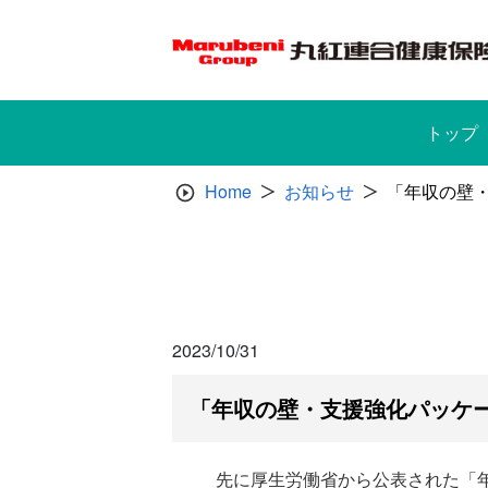
Skip
to
content
トップ
Home
お知らせ
「年収の壁
2023/10/31
「年収の壁・支援強化パッケ
先に厚生労働省から公表された「