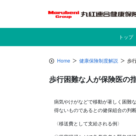
Skip
to
content
トップ
Home
健康保険制度解説
歩
歩行困難な人が保険医の
病気やけがなどで移動が著しく困難
得ないものであるとの健保組合の判
〈移送費として支給される例〉