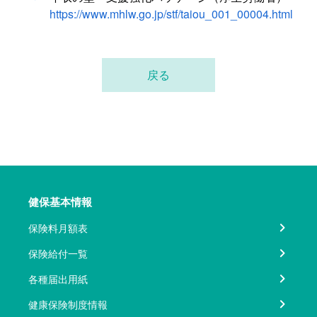
https://www.mhlw.go.jp/stf/taiou_001_00004.html
戻る
健保基本情報
保険料月額表
保険給付一覧
各種届出用紙
健康保険制度情報